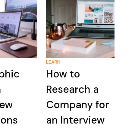
LEARN
phic
How to
n
Research a
iew
Company for
ions
an Interview