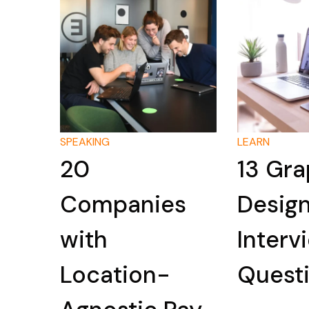
SPEAKING
LEARN
20
13 Gra
Companies
Desig
with
Interv
Location-
Quest